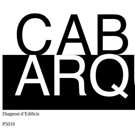
Vés
al
contingut
Diagnosi d’Edificis
P5019