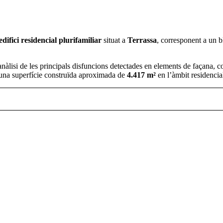
edifici residencial plurifamiliar
situat a
Terrassa
, corresponent a un b
l’anàlisi de les principals disfuncions detectades en elements de façana, cobe
una superfície construïda aproximada de
4.417 m²
en l’àmbit residencial